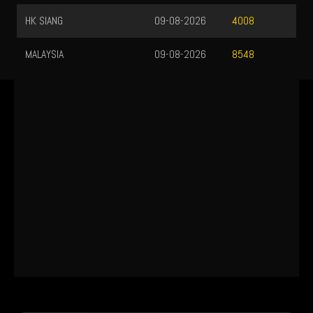
HK SIANG
09-08-2026
4008
MALAYSIA
09-08-2026
8548