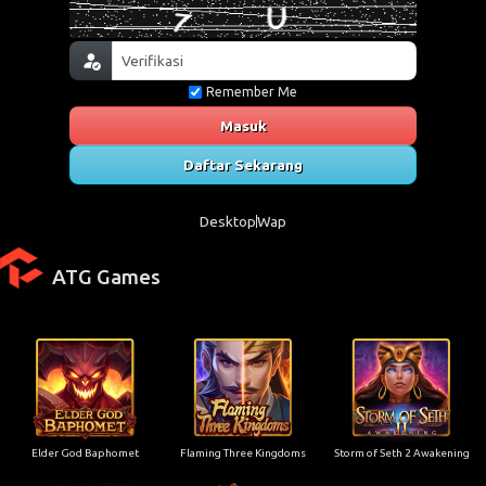
Remember Me
Masuk
Daftar Sekarang
Desktop
Wap
ATG Games
Elder God Baphomet
Flaming Three Kingdoms
Storm of Seth 2 Awakening