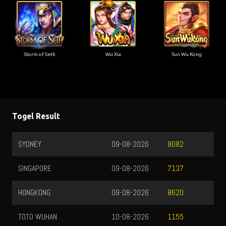
Storm of Seth
Wu Xia
Sun Wu Kong
Togel Result
SYDNEY
09-08-2026
8082
SINGAPORE
09-08-2026
7137
HONGKONG
09-08-2026
8620
TOTO WUHAN
10-08-2026
1155