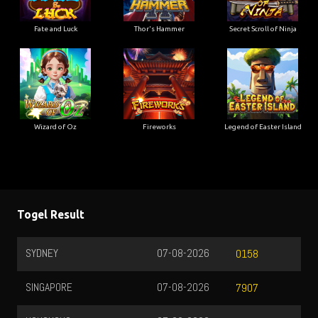
Fate and Luck
Thor's Hammer
Secret Scroll of Ninja
Wizard of Oz
Fireworks
Legend of Easter Island
Togel Result
SYDNEY
07-08-2026
0158
SINGAPORE
07-08-2026
7907