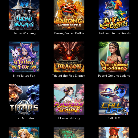
Heibai Wuchang
Barong Sacred Battle
The Four Divine Beasts
Nine Tailed Fox
Trial of the Fire Dragon
Puteri Gunung Ledang
Titan Monster
Flowerish Fairy
Call UFO