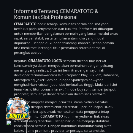
Informasi Tentang CEMARATOTO &
Komunitas Slot Profesional
CEMARATOTO
hadir sebagai komunitas permainan slot yang
berfokus pada kenyamanan dan kualitas. Platform ini dibangun
untuk memberikan pengalaman bermain yang lancar melalui akses
cepat, server stabil, serta tampilan antarmuka yang mudah
digunakan. Dengan dukungan teknologi modern, setiap pemain
bisa menikmati berbagai fitur permainan secara optimal di
perangkat apa pun.
Reputasi
CEMARATOTO LOGIN
semakin dikenal luas berkat
konsistensinya dalam menyediakan permainan dengan peluang
menang yang realistis. Situs ini bermitra dengan sejumlah
developer ternama—antara lain Pragmatic Play, PG Soft, Habanero,
Microgaming, Joker Gaming, hingga Spadegaming—yang
menghadirkan ratusan judul slot berkualitas tinggi. Mulai dari slot
tema klasik, fitur bonus interaktif, mode buy spin, sampai jackpot
progresif, semuanya dapat dimainkan dalam satu platform.
Keamanan anggota menjadi prioritas utama. Setiap aktivitas
dilindungi dengan sistem enkripsi terbaru, perlindungan DDoS,
dan firewall berlapis untuk memastikan data pengguna tetap
aman. Selain itu,
CEMARATOTO
rutin menyediakan link akses
alternatif yang diperbarui setiap hari guna menjaga stabilitas
koneksi para pemain. Dengan kombinasi komunitas yang aktif,
koleksi game premium, provider terpercaya, serta proteksi