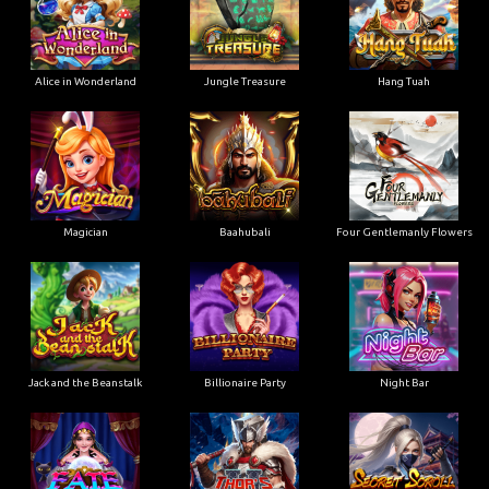
Alice in Wonderland
Jungle Treasure
Hang Tuah
Magician
Baahubali
Four Gentlemanly Flowers
Jack and the Beanstalk
Billionaire Party
Night Bar