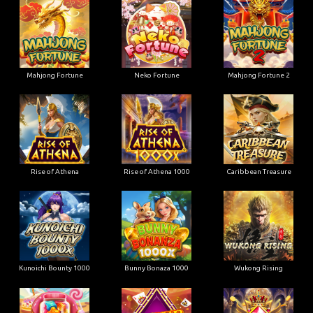
Mahjong Fortune
Neko Fortune
Mahjong Fortune 2
Rise of Athena
Rise of Athena 1000
Caribbean Treasure
Kunoichi Bounty 1000
Bunny Bonaza 1000
Wukong Rising