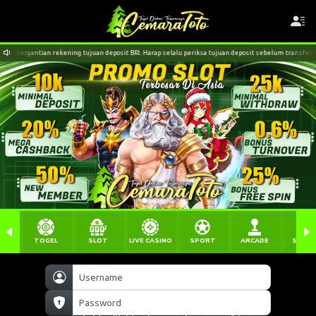
ergantian rekening tujuan deposit BRI. Harap selalu periksa tujuan deposit sebelum transfer!! Kesa
TOGEL
SLOT
LIVE CASINO
SPORT
ARCADE
SABU